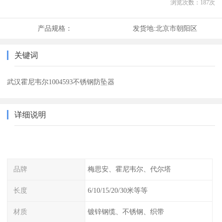
浏览次数：
187
次
产品规格：
发货地:
北京市朝阳区
关键词
武汉霍尼韦尔1004593不锈钢防坠器
详细说明
品牌
梅思安、霍尼韦尔、代尔塔
长度
6/10/15/20/30米等等
材质
镀锌钢缆、不锈钢、织带