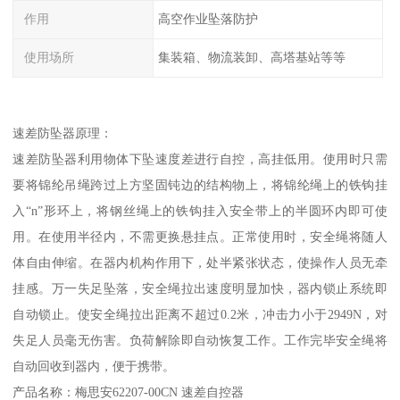
作用
高空作业坠落防护
使用场所
集装箱、物流装卸、高塔基站等等
速差防坠器原理：
速差防坠器利用物体下坠速度差进行自控，高挂低用。使用时只需
要将锦纶吊绳跨过上方坚固钝边的结构物上，将锦纶绳上的铁钩挂
入“n”形环上，将钢丝绳上的铁钩挂入安全带上的半圆环内即可使
用。在使用半径内，不需更换悬挂点。正常使用时，安全绳将随人
体自由伸缩。在器内机构作用下，处半紧张状态，使操作人员无牵
挂感。万一失足坠落，安全绳拉出速度明显加快，器内锁止系统即
自动锁止。使安全绳拉出距离不超过0.2米，冲击力小于2949N，对
失足人员毫无伤害。负荷解除即自动恢复工作。工作完毕安全绳将
自动回收到器内，便于携带。
产品名称：梅思安62207-00CN 速差自控器