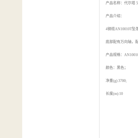
产品名称：代尔塔 5
产品介绍：
4钢缆AN10010T
底部配有万向轴，配
产品规格：AN10010T
颜色：黑色；
净重(g):3700;
长度(m):10