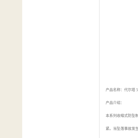
产品名称：代尔塔 50
产品介绍：
本系列收缩式防坠制
紧。当坠落事故发