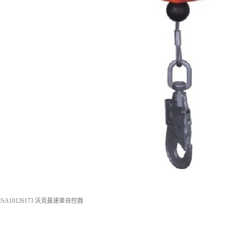
A10126173 沃克曼速差自控器