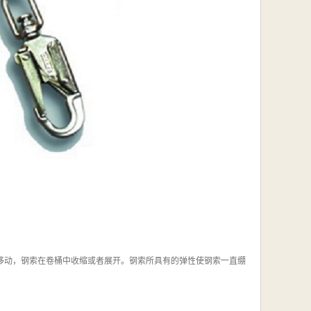
上下移动，钢索在卷桶中收缩或者展开。钢索所具有的弹性使钢索一直绷