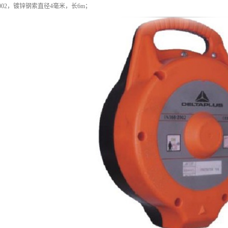
002，镀锌钢索直径4毫米，长6m；