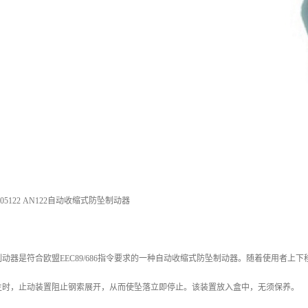
5122 AN122自动收缩式防坠制动器
动器是符合欧盟EEC89/686指令要求的一种自动收缩式防坠制动器。随着使用者
生时，止动装置阻止钢索展开，从而使坠落立即停止。该装置放入盒中，无须保养。