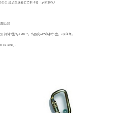
05101 经济型速差防坠制动器（钢索10米）
坠落制动器
有钢制O型钩AM002，高强度ABS防护外盒，4钢丝绳。
 (505101)；