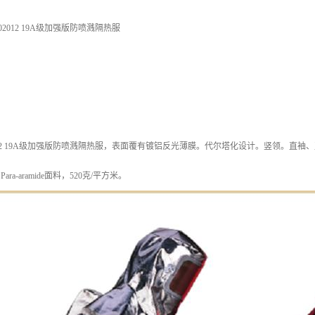
2012 19A级加强版防喷溅隔热服
012 19A级加强版防喷溅隔热服，表面覆有镀铝反光薄膜。代尔塔化设计。竖领。直
ara-aramide面料，520克/平方米。