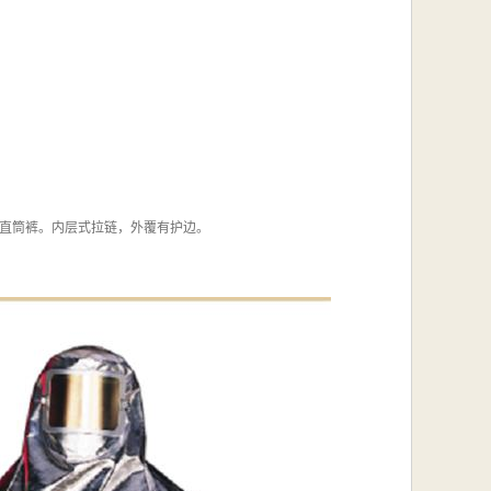
袖、直筒裤。内层式拉链，外覆有护边。