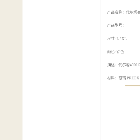
产品名称：代尔塔40
产品型号：
尺寸: L / XL
颜色: 铝色
描述：代尔塔402
材料：镀铝 PREOX P