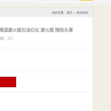
当前位置：
首页
->
供应商机
式隔湿避火服石油石化 避火服 隔热头罩
览数：153