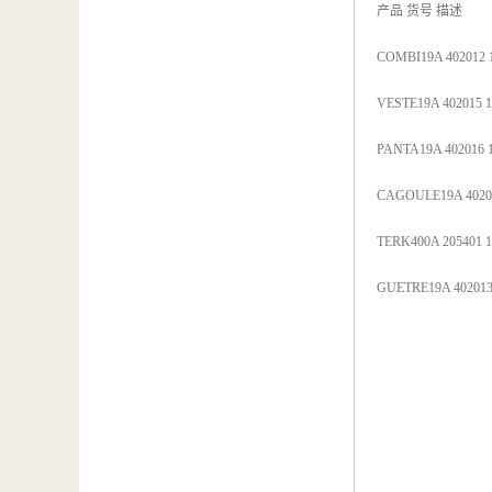
产品 货号 描述
COMBI19A 4020
VESTE19A 4020
PANTA19A 4020
CAGOULE19A 40
TERK400A 2054
GUETRE19A 402