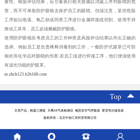
重性。根据评估结果，应尽量执行相关措施以消减工序对眼睛的危
害，而不可单靠防护眼镜去保护员工的眼睛。但须注意，某些危险
工序如以电弧、氧乙炔或同类工序进行金属焊接或切割、使用手持
推动工具等，员工必须佩戴防护眼镜。
使用防护眼镜应考虑员工的工作种类及风险评估结果以作出正确的
选择。例如员工是负责稀释消毒剂的工作，一般防护式眼罩已可防
御此等化学品对眼睛的伤害;若员工须进行焊接工序，他们便须使用
有滤光功能的护眼罩。
m.zhch123.b2b168.com
Top
主营产品：救援三脚架 天鹰4X气体检测仪 梅思安空气呼吸器 霍尼韦尔速差器
版权所有：北京中创汇安科贸有限公司