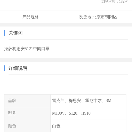
浏览次数：
182
次
产品规格：
发货地:
北京市朝阳区
关键词
拉萨梅思安5121带阀口罩
详细说明
品牌
雷克兰、梅思安、霍尼韦尔、3M
型号
M100V、5120、H910
颜色
白色