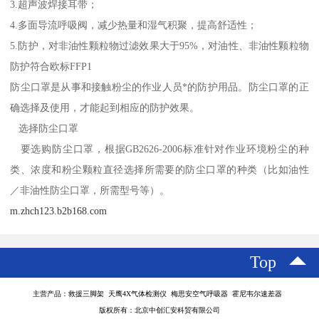
3.超声波焊接耳带；
4.多面导流呼吸阀，减少热量和湿气积聚，提高舒适性；
5.防护，对非油性颗粒物过滤效果大于95%，对油性、非油性颗粒物
防护符合欧标FFP1
防尘口罩是从事和接触粉尘的作业人员*的防护用品。防尘口罩的正
确选择及使用，才能起到相应的防护效果。
选择防尘口罩
要选购防尘口罩，根据GB2626-2006标准针对作业环境粉尘的种
类、浓度和粉尘颗粒直径选择所需要的防尘口罩的种类（比如油性
／非油性防尘口罩，所需型号等）。
m.zhch123.b2b168.com
Top
主营产品：救援三脚架 天鹰4X气体检测仪 梅思安空气呼吸器 霍尼韦尔速差器
版权所有：北京中创汇安科贸有限公司