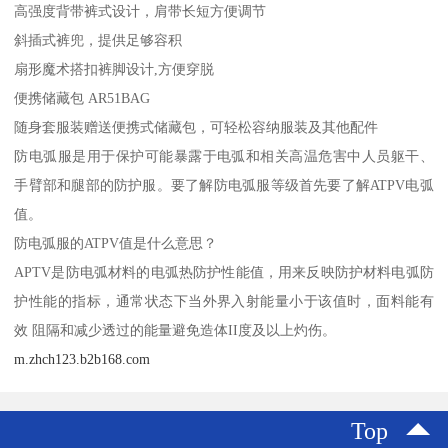
高强度背带裤式设计，肩带长短方便调节
斜插式裤兜，提供足够容积
扇形魔术搭扣裤脚设计,方便穿脱
便携储藏包 AR51BAG
随身套服装赠送便携式储藏包，可轻松容纳服装及其他配件
防电弧服是用于保护可能暴露于电弧和相关高温危害中人员躯干、
手臂部和腿部的防护服。要了解防电弧服等级首先要了解ATPV电弧
值。
防电弧服的ATPV值是什么意思？
APTV是防电弧材料的电弧热防护性能值，用来反映防护材料电弧防
护性能的指标，通常状态下当外界入射能量小于该值时，面料能有
效 阻隔和减少透过的能量避免造体II度及以上灼伤。
m.zhch123.b2b168.com
Top