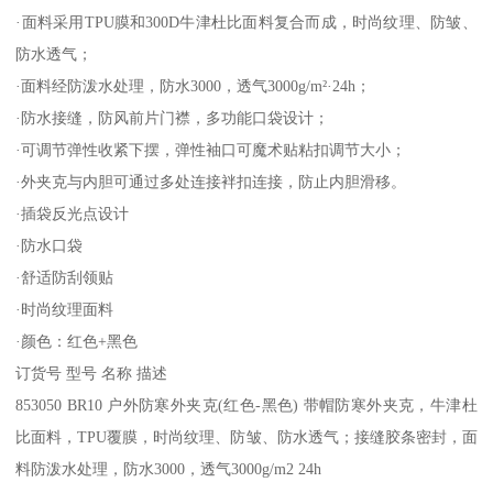
·面料采用TPU膜和300D牛津杜比面料复合而成，时尚纹理、防皱、
防水透气；
·面料经防泼水处理，防水3000，透气3000g/m²·24h；
·防水接缝，防风前片门襟，多功能口袋设计；
·可调节弹性收紧下摆，弹性袖口可魔术贴粘扣调节大小；
·外夹克与内胆可通过多处连接袢扣连接，防止内胆滑移。
·插袋反光点设计
·防水口袋
·舒适防刮领贴
·时尚纹理面料
·颜色：红色+黑色
订货号 型号 名称 描述
853050 BR10 户外防寒外夹克(红色-黑色) 带帽防寒外夹克，牛津杜
比面料，TPU覆膜，时尚纹理、防皱、防水透气；接缝胶条密封，面
料防泼水处理，防水3000，透气3000g/m2 24h