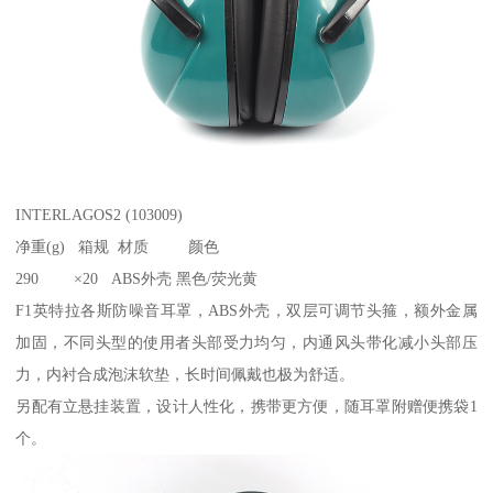
INTERLAGOS2 (103009)
净重(g) 箱规 材质 颜色
290 ×20 ABS外壳 黑色/荧光黄
F1英特拉各斯防噪音耳罩，ABS外壳，双层可调节头箍，额外金属
加固，不同头型的使用者头部受力均匀，内通风头带化减小头部压
力，内衬合成泡沫软垫，长时间佩戴也极为舒适。
另配有立悬挂装置，设计人性化，携带更方便，随耳罩附赠便携袋1
个。