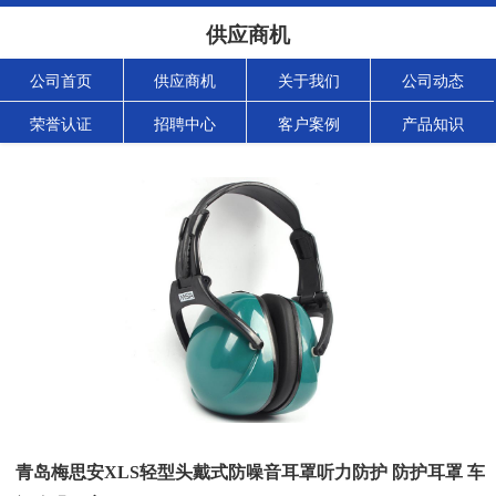
供应商机
公司首页
供应商机
关于我们
公司动态
荣誉认证
招聘中心
客户案例
产品知识
青岛梅思安XLS轻型头戴式防噪音耳罩听力防护 防护耳罩 车