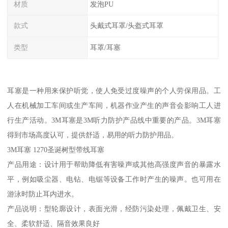
材质
发泡PU
款式
头戴式耳罩/头盔式耳罩
类型
耳罩/耳塞
耳塞是一种用来保护听觉，使人免受过度噪声的个人劳保用品。工
人在机械加工车间或生产车间，机器作业产生的声音会影响工人进
行生产活动。3M耳塞是3M听力防护产品线中重要的产品。3M耳塞
得到市场高度认可，提供舒适，易用的听力防护用品。
3M耳塞 1270圣诞树型带线耳塞
产品用途：设计用于帮助降低有害噪声或其他高强度声音的暴露水
平，例如吸尘器、电钻、电锯等设备工作时产生的噪声。也可用在
游泳时防止耳内进水。
产品说明：型轮廓设计，表面光滑，经防污染处理，佩戴卫生、安
全、柔软舒适、隔音效果良好