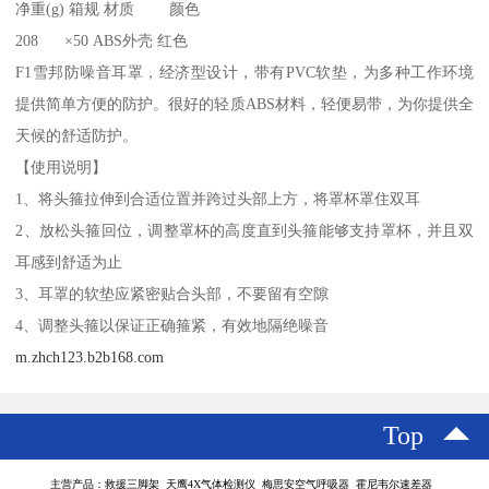
净重(g) 箱规 材质 颜色
208 ×50 ABS外壳 红色
F1雪邦防噪音耳罩，经济型设计，带有PVC软垫，为多种工作环境
提供简单方便的防护。很好的轻质ABS材料，轻便易带，为你提供全
天候的舒适防护。
【使用说明】
1、将头箍拉伸到合适位置并跨过头部上方，将罩杯罩住双耳
2、放松头箍回位，调整罩杯的高度直到头箍能够支持罩杯，并且双
耳感到舒适为止
3、耳罩的软垫应紧密贴合头部，不要留有空隙
4、调整头箍以保证正确箍紧，有效地隔绝噪音
m.zhch123.b2b168.com
Top
主营产品：救援三脚架 天鹰4X气体检测仪 梅思安空气呼吸器 霍尼韦尔速差器