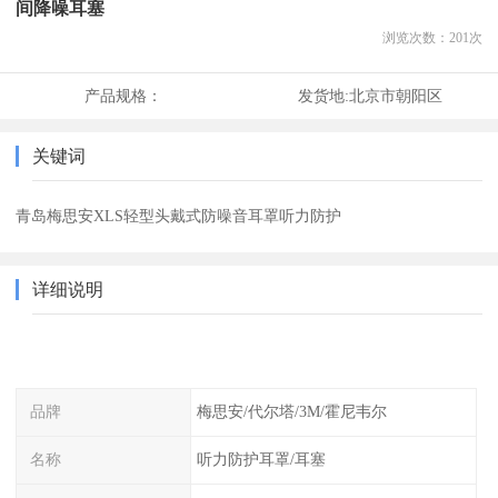
间降噪耳塞
浏览次数：
201
次
产品规格：
发货地:
北京市朝阳区
关键词
青岛梅思安XLS轻型头戴式防噪音耳罩听力防护
详细说明
品牌
梅思安/代尔塔/3M/霍尼韦尔
名称
听力防护耳罩/耳塞