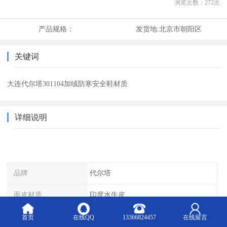
浏览次数：
272
次
产品规格：
发货地:
北京市朝阳区
关键词
大连代尔塔301104加绒防寒安全鞋材质
详细说明
品牌
代尔塔
面皮材质
印度水牛皮
鞋帮款式
低帮
首页
在线QQ
13366824457
在线留言