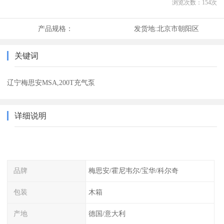
浏览次数：
154
次
产品规格：
发货地:
北京市朝阳区
关键词
辽宁梅思安MSA,200T充气泵
详细说明
品牌
梅思安/霍尼韦尔/宝华/科尔奇
包装
木箱
产地
德国/意大利