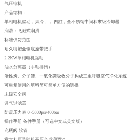
气压缩机
产品结构：
单相电机驱动，风冷，， 四缸，全不锈钢中间和末级冷却器
润滑：飞溅式润滑
标准供货范围
耐久喷塑全钢底座带把手
2.2KW单相电机驱动
油水分离器（手动排污）
活性炭、分子筛、一氧化碳吸收分子构成三重呼吸空气净化系统
可重复使用的填料筒可简单方便的调换
末级安全阀
进气过滤器
防震压力表 0~5800psi/400bar
操作手册 备件手册（可选中文或英文版）
充瓶阀 软管
意大利原装随机高压合成润滑油