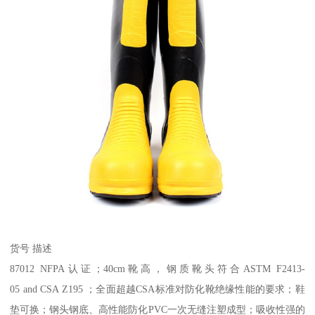
货号 描述
87012 NFPA认证；40cm靴高，钢质靴头符合ASTM F2413-
05 and CSA Z195 ；全面超越CSA标准对防化靴绝缘性能的要求；鞋
垫可换；钢头钢底、高性能防化PVC一次无缝注塑成型；吸收性强的