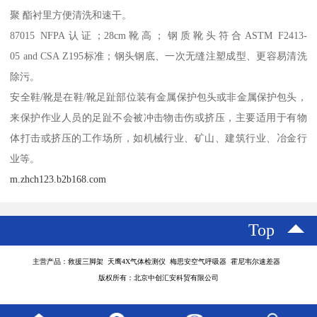
聚 酯衬里方便清洗和速干。
87015 NFPA认证；28cm靴高；钢质靴头符合ASTM F2413-
05 and CSA Z195标准；钢头钢底、一次无缝注塑成型、更容易清洗
除污。
安全鞋/靴是在鞋/靴足趾部位装有金属保护包头或非金属保护包头，
来保护作业人员的足趾不会被冲击物击伤或挤压，主要适用于有物
体打击或挤压的工作场所，如机械行业、矿山、建筑行业、冶金行
业等。
m.zhch123.b2b168.com
Top
主营产品：救援三脚架 天鹰4X气体检测仪 梅思安空气呼吸器 霍尼韦尔速差器
版权所有：北京中创汇安科贸有限公司