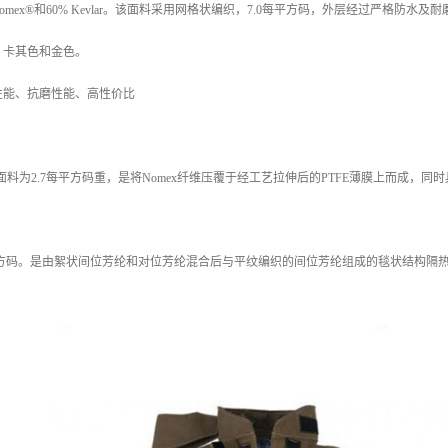
-40% Nomex®和60% Kevlar。该面料采用网格状编织，7.0每平方码，外层经过严格防水及
、卡其色和金色。
性能、抗磨性能、高性价比
000---- 该面料为2.7每平方码重，是将Nomex纤维压覆于经工艺拉伸后的PTFE薄膜上
---7.0每平方码。是由絮状间位芳纶和对位芳纶混合后与平纹编织的间位芳纶组成的毯状结构隔