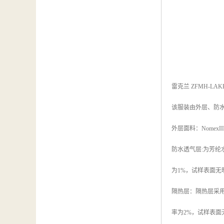
雷克兰 ZFMH-LA
该服装由外层、防
外层面料：NomexI
防水透气层:为芳纶
为1%，试样表面无
隔热层：隔热层采用
率为2%，试样表面