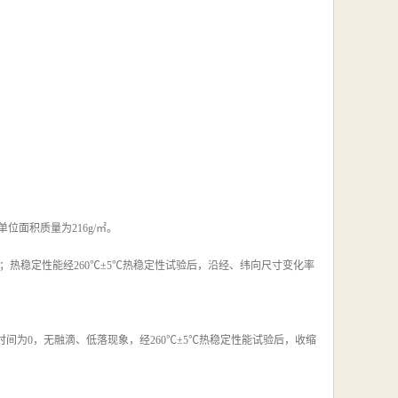
，单位面积质量为216g/㎡。
p；热稳定性能经260℃±5℃热稳定性试验后，沿经、纬向尺寸变化率
间为0，无融滴、低落现象，经260℃±5℃热稳定性能试验后，收缩