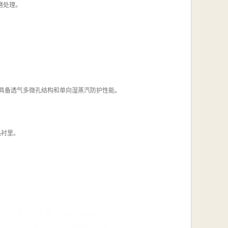
耐磨处理。
而成，同时具备透气多微孔结构和单向湿蒸汽防护性能。
热衬里。