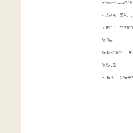
Advance® ---
可选颜色：黑色、
主要特点：的防护
隔湿层
Stedair® 3
隔热衬里
Aralite® -