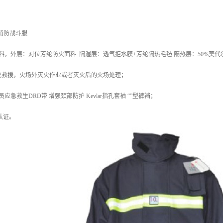
0消防战斗服
料，外层：对位芳纶防火面料 隔湿层：透气拒水膜+芳纶隔热毛毡 隔热层：50%莫代尔纤
灾救援，火场外灭火作业或者灭火后的火场处理；
应急救生DRD带 增强颈部防护 Kevlar指孔套袖 “”型裤裆；
认证。