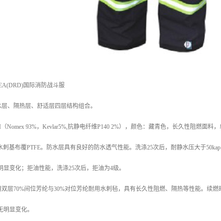
KEA(DRD)国际消防战斗服
水层、隔热层、舒适层四层结构组合。
II（Nomex 93%，Kevlar5%,抗静电纤维P140 2%），颜色：藏青色，长久性阻燃面料
水刺基布覆PTFE。防水层具有良好的防水透气性能。洗涤25次后，耐静水压大于50ka
明显变化；拒油性能，洗涤25次后，拒油为4级。
双层70%间位芳纶与30%对位芳纶耐用水刺毡，具有长久性阻燃、隔热等性能。续燃时
无明显变化。