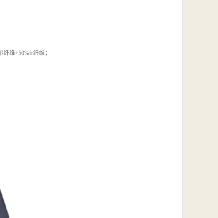
维+50%fr纤维；