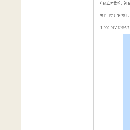
升级立体裁剪，符
防尘口罩订货信息
H1009101V KN