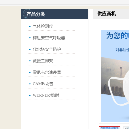
供应商机
产品分类
气体检测仪
梅思安空气呼吸器
代尔塔安全防护
救援三脚架
霍尼韦尔速差器
CAMP/坎普
WERNER/稳耐