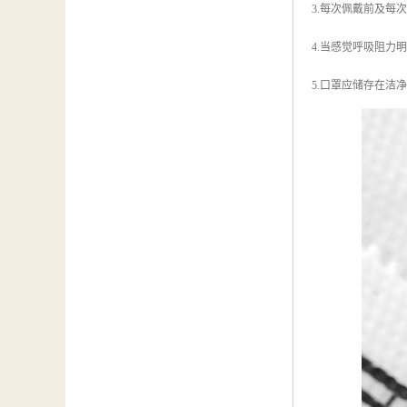
3.每次佩戴前及每
4.当感觉呼吸阻力
5.口罩应储存在