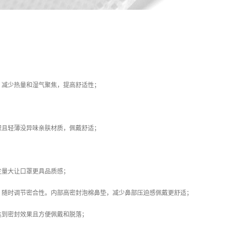
：
，减少热量和湿气聚焦，提高舒适性；
积且轻薄没异味亲肤材质，佩戴舒适；
尘量大让口罩更具品质感；
，随时调节密合性。内部高密封泡棉鼻垫，减少鼻部压迫感佩戴更舒适；
达到密封效果且方便佩戴和脱落；