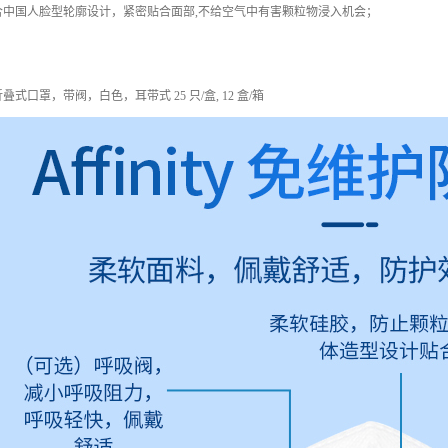
合中国人脸型轮廓设计，紧密贴合面部,不给空气中有害颗粒物浸入机会；
：
95 折叠式口罩，带阀，白色，耳带式 25 只/盒, 12 盒/箱