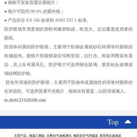
● 镜框可安装普通近视镜片；
● 镜片可阻挡 99.9% 的紫外线；
● 产品符合 EN 166 标准和 ANSI Z87.1 标准。
防护眼镜常用柔韧的塑料和橡胶制成，框宽大、足以覆盖使用者的
眼睛。
防固体碎屑的防护眼镜，主要用于防御金属或砂石碎屑等对眼睛的
机械损伤。眼镜片和眼镜架应结构坚固，抗打击。框架周围装有遮
边，其上应有通风孔。防护镜片可选用钢化玻璃、胶质粘合玻璃或
铜丝网防护镜。
防化学溶液的防护眼镜，主要用于防御有或腐蚀性的溶液对眼睛的
化学损伤。可选用普通平光镜片，镜框应有遮盖，以防溶液溅入。
m.zhch123.b2b168.com
Top
主营产品：救援三脚架 天鹰4X气体检测仪 梅思安空气呼吸器 霍尼韦尔速差器