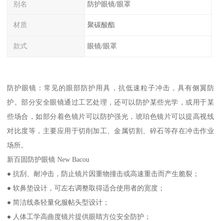
别名
防护眼镜/眼罩
材质
聚碳酸酯
款式
眼镜/眼罩
防护眼镜：常见的眼部防护用具，抗低速粒子冲击，具有侧翼防
护。部分安全眼镜通过工艺处理，还可以防护某些光学，或用于某
些场合，如部分着色镜片可以防护强光，琥珀色镜片可以提高视线
对比度等，主要应用于切削加工、金属切割、碎石等存在冲击作业
场所。
新百固防护眼镜 New Bacou
● 抗刮、耐冲击，防止镜片因重物撞击或高速重击而产生脆裂；
● 软鼻垫设计，可左右调整取得适合使用者的宽度；
● 简洁线条轻量化服帖头型设计；
● 人体工学高曲度镜片提供眼睛方位安全防护；