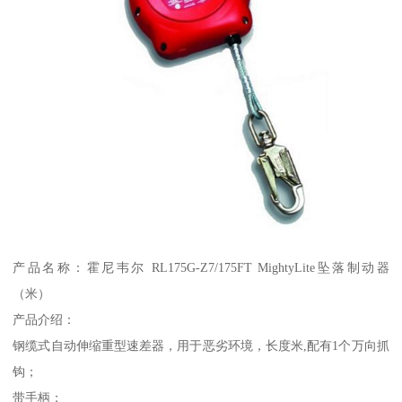
产品名称：霍尼韦尔 RL175G-Z7/175FT MightyLite坠落制动器
（米）
产品介绍：
钢缆式自动伸缩重型速差器，用于恶劣环境，长度米,配有1个万向抓
钩；
带手柄；