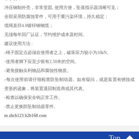
冲压钢制外壳，非常坚固, 使用方便，坠落指示器清晰可见；
全部采用防腐蚀零件，可用于重污染环境，持久稳定；
缆绳直径4.8镀锌钢钢缆；
无须每年回厂认证，节约维护成本及时间。
建议使用方法 :
-绳子固定点必须在使用者之上，破坏应力较小为10kN。
-使用者脚下应至少留有2.50米的空间。
-避免接触尖利物品和腐蚀性物质。
-每次使用前请仔细检查防坠制动器。如有疑问，或是装置有锈蚀或
变形的迹象，将装置退回制造商或其代表。
-检查以确保安全钩正常工作。
-禁止更换防坠制动器零件。
m.zhch123.b2b168.com
Top