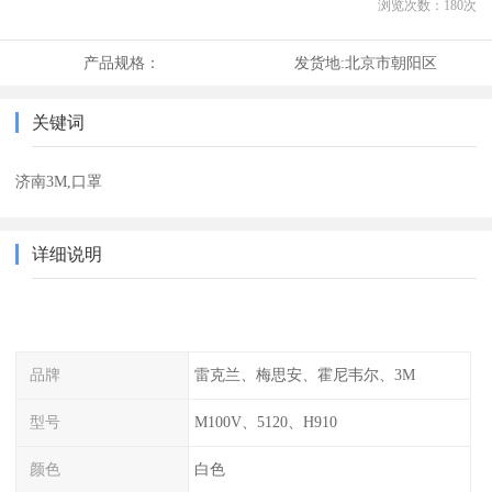
浏览次数：
180
次
产品规格：
发货地:
北京市朝阳区
关键词
济南3M,口罩
详细说明
品牌
雷克兰、梅思安、霍尼韦尔、3M
型号
M100V、5120、H910
颜色
白色