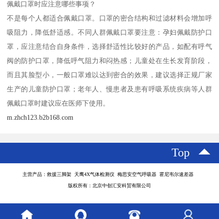
佩戴口罩时应注意哪些事项？
不是每个人都适合佩戴口罩。口罩的密合结构和过滤材料会增加呼
吸阻力，降低舒适感。不同人群佩戴口罩要注意：孕妇佩戴防护口
罩，应注意结合自身条件，选择舒适性比较好的产品，如配有呼气
阀的防护口罩，降低呼气阻力和闷热感；儿童处在生长发育阶段，
而且其脸型小，一般口罩难以达到密合的效果，建议选择正规厂家
生产的儿童防护口罩；老年人、慢患者及患有呼吸系统疾病等人群
佩戴口罩时建议应在医师下使用。
m.zhch123.b2b168.com
Top
主营产品：救援三脚架 天鹰4X气体检测仪 梅思安空气呼吸器 霍尼韦尔速差器
版权所有：北京中创汇安科贸有限公司