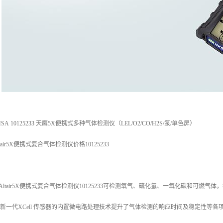
 10125233 天鹰5X便携式多种气体检测仪（LEL/O2/CO/H2S/泵/单色屏）
tair5X便携式复合气体检测仪价格10125233
ltair5X便携式复合气体检测仪10125233可检测氧气、硫化氢、一氧化碳和可燃
。新一代XCell 传感器的内置微电路处理技术提升了气体检测的响应时间及稳定性等