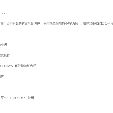
ries
croClip 可提供经济划算的有毒气体防护。 采用简单耐用的小巧型设计，堪称易携带
薄小巧
键式操作
lliFlash™，可轻松验证合规
拥有
 英寸/ 11.3 x 6.0 x 2.9 厘米