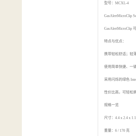
型号：MCXL-4
GasAlertMicroClip Se
GasAlertMi
特点与优点：
携带轻松舒适；轻
使用简单快捷、一
采用闪烁的绿色 Inte
性价比高，可轻松
规格一览
尺寸：4.4 x 2.4 x 1.1
重量：6 / 170 克