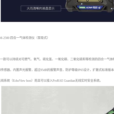
M-2500 四合一气体检测仪（泵吸式）
2500是一款可以持续对可燃气、氧气、硫化氢、一氧化碳、二氧化硫和等检测的四合一气
传感器，内置声光报警，超过95dB的报警声音，防护等级IP65设计，扩散式标准版
统（EchoView host）而且可以接入ProRAE Guardian无线实时安全系统。