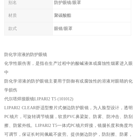
别名
防护眼镜/眼罩
材质
聚碳酸酯
款式
眼镜/眼罩
防化学溶液的防护眼镜
化学性眼伤害，是指在生产过程中的酸碱液体或腐蚀性烟雾进入眼
中
防化学溶液的防护眼镜主要用于防御有或腐蚀性的溶液对眼睛的化
学损伤
代尔塔焊接眼镜LIPARI2 T5 (101012)
LIPARI2 CLEAR舒适型整片式侧边防护眼镜，为人脸型设计，透明
PC镜片，可旋转调节镜腿，软质PVC鼻梁架。防雾、防冲击、防刮
擦、防紫外线。LIPARI2 T5一体式PC镜片焊接，镜腿长度和角度均
可调节，保证长时间佩戴不疲劳。提供侧边防护，防刮擦、防雾，