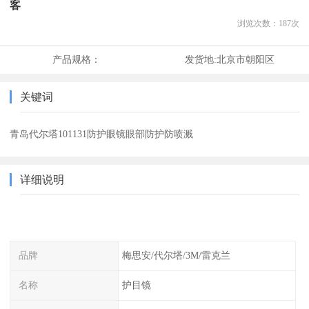
客
浏览次数：
187
次
产品规格：
发货地:
北京市朝阳区
关键词
青岛代尔塔101131防护眼镜眼部防护防喷溅
详细说明
品牌
梅思安/代尔塔/3M/雷克兰
名称
护目镜