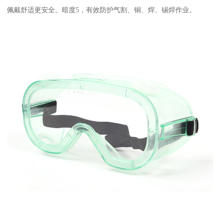
佩戴舒适更安全。暗度5，有效防护气割、铜、焊、锡焊作业。