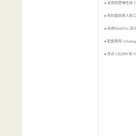
● 采用热塑弹性体 
● 密封面采用人体工学
● 采用MultiFl
● 配套使用 Advan
● 符合 GB2890 和