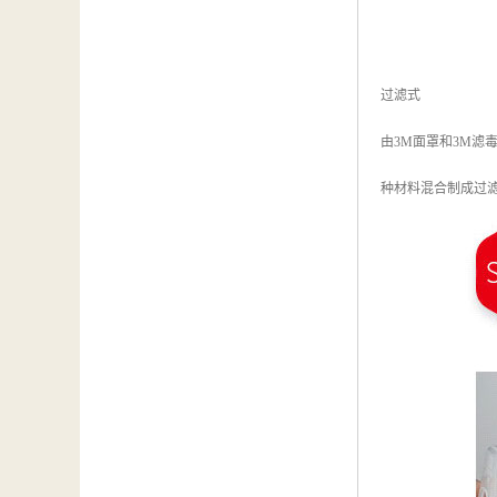
过滤式
由3M面罩和3M滤
种材料混合制成过滤