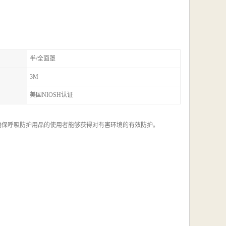
半/全面罩
3M
美国NIOSH认证
性，以确保呼吸防护用品的使用者能够获得对有害环境的有效防护。