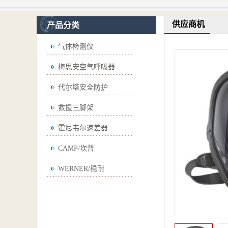
供应商机
产品分类
气体检测仪
梅思安空气呼吸器
代尔塔安全防护
救援三脚架
霍尼韦尔速差器
CAMP/坎普
WERNER/稳耐