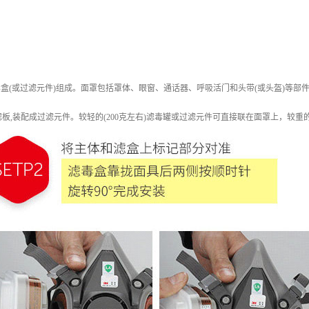
毒盒(或过滤元件)组成。面罩包括罩体、眼窗、通话器、呼吸活门和头带(或头盔)等部
板,装配成过滤元件。较轻的(200克左右)滤毒罐或过滤元件可直接联在面罩上，较