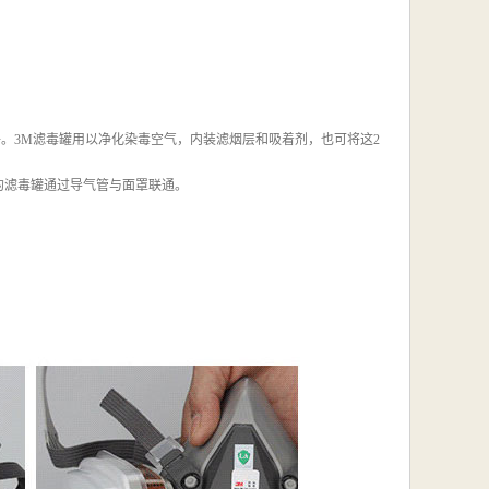
件。3M滤毒罐用以净化染毒空气，内装滤烟层和吸着剂，也可将这2
重的滤毒罐通过导气管与面罩联通。