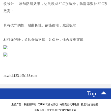
纹设计， 增加防滑效果，达到欧标SRC别防滑，防滑系数比SRC系
数高；
具有优异的性、耐曲折性、耐撕裂性，减震吸能；
材料无异味，柔软舒适支撑、足保护，适合夏季穿戴。
m.zhch123.b2b168.com
Top
主营产品：救援三脚架 天鹰4X气体检测仪 梅思安空气呼吸器 霍尼韦尔速差器
版权所有：北京中创汇安科贸有限公司