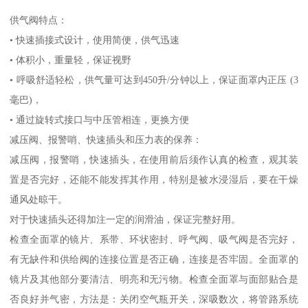
供气阀特点：
• 快速插接式设计，使用简便，供气迅速
• 体积小，重量轻，保证视野
• 呼吸舒适轻松，供气量可达到450升/分钟以上，保证面罩内正压 (3
毫巴)，
• 通过旋转式接口与中压管相连，更换方便
减压阀、报警哨、快速插头和压力表的保养：
减压阀，报警哨，快速插头，在使用前后须作认真的检查，观其装
置是否完好，还能不能发挥其作用，特别是被水浸湿后，要在干燥
通风处晾干。
对于快速插头还得加注一定的润滑油，保证完整好用。
检查全面罩的镜片、系带、环状密封、呼气阀、吸气阀是否完好，
有无缺件和供给阀的连接位置是否正确，连接是否牢固。全面罩的
镜片及其他部分要清洁、明亮和无污物。检查全面罩与面部贴合是
否良好并气密，方法是：关闭空气瓶开关，深吸数次，将管路系统