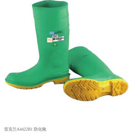
雷克兰A4422B1 防化靴