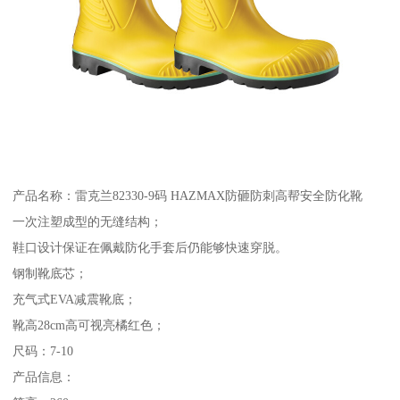
产品名称：雷克兰82330-9码 HAZMAX防砸防刺高帮安全防化靴
一次注塑成型的无缝结构；
鞋口设计保证在佩戴防化手套后仍能够快速穿脱。
钢制靴底芯；
充气式EVA减震靴底；
靴高28cm高可视亮橘红色；
尺码：7-10
产品信息：