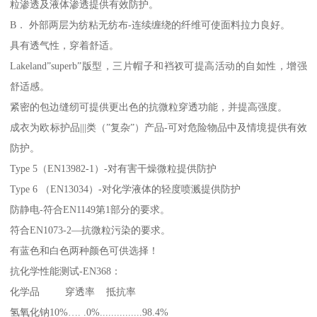
粒渗透及液体渗透提供有效防护。
B． 外部两层为纺粘无纺布-连续缠绕的纤维可使面料拉力良好。
具有透气性，穿着舒适。
Lakeland”superb”版型，三片帽子和裆衩可提高活动的自如性，增强
舒适感。
紧密的包边缝纫可提供更出色的抗微粒穿透功能，并提高强度。
成衣为欧标护品|||类（”复杂”）产品-可对危险物品中及情境提供有效
防护。
Type 5（EN13982-1）-对有害干燥微粒提供防护
Type 6 （EN13034）-对化学液体的轻度喷溅提供防护
防静电-符合EN1149第1部分的要求。
符合EN1073-2—抗微粒污染的要求。
有蓝色和白色两种颜色可供选择！
抗化学性能测试-EN368：
化学品 穿透率 抵抗率
氢氧化钠10%…. .0%...............98.4%