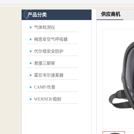
供应商机
产品分类
气体检测仪
梅思安空气呼吸器
代尔塔安全防护
救援三脚架
霍尼韦尔速差器
CAMP/坎普
WERNER/稳耐