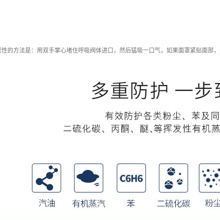
密性的方法是：用双手掌心堵住呼吸阀体进口，然后猛吸一口气，如果面罩紧贴面部，