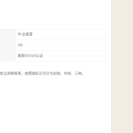
半/全面罩
3M
美国NIOSH认证
炭过滤棉等等，按照国标又可分为初效、中效、三种。