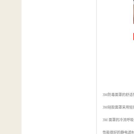
3M防毒面罩的舒适
3M硅胶面罩采用
3M 面罩的冷流呼
性能很好的静电滤