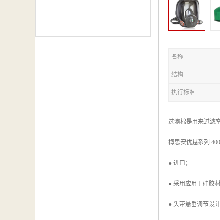
名称
结构
执行标准
过滤棉是用来过滤
梅思安优越系列 400 半面罩
● 进口；
● 采用应用于硅胶
● 头带悬垂调节设