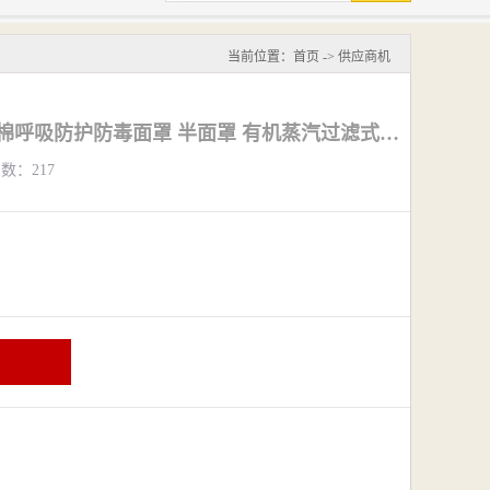
当前位置：
首页
->
供应商机
无锡3M面罩滤毒盒滤棉呼吸防护防毒面罩 半面罩 有机蒸汽过滤式防护
览数：217