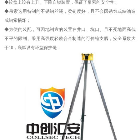
◆绞盘上设有上升、下降自锁装置，保证了吊索的安全性；
◆吊索选用特制的不锈钢丝绳，柔韧度好，且不会因锈蚀或缺油造
成钢索损坏；
◆方便的装配，可因地制宜的装置在井口、坑口、且不受地面高低
不平的限制。采用高强度轻质合金制造的可伸缩支脚，安全系数大
于10，底脚设有环型保护链；