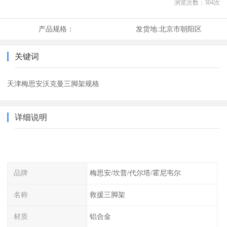
浏览次数：
304
次
产品规格：
发货地:
北京市朝阳区
关键词
天津梅思安沃克曼三脚架规格
详细说明
品牌
梅思安/坎普/代尔塔/霍尼韦尔
名称
救援三脚架
材质
铝合金