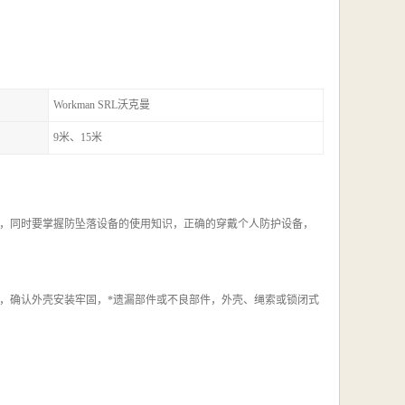
Workman SRL沃克曼
9米、15米
，同时要掌握防坠落设备的使用知识，正确的穿戴个人防护设备，
，确认外壳安装牢固，*遗漏部件或不良部件，外壳、绳索或锁闭式