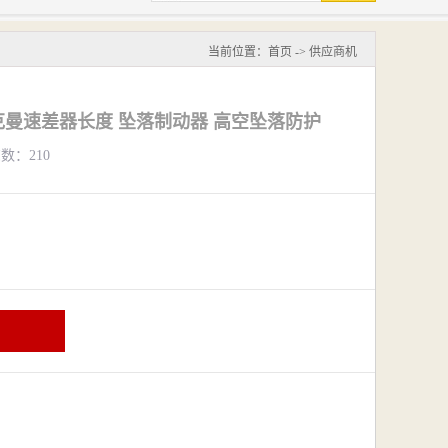
当前位置：
首页
->
供应商机
曼速差器长度 坠落制动器 高空坠落防护
览数：210