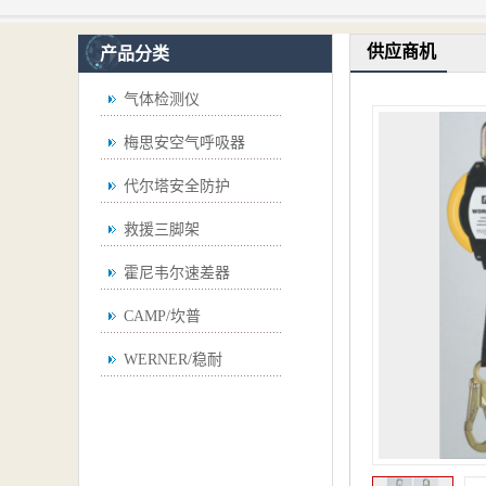
供应商机
产品分类
气体检测仪
梅思安空气呼吸器
代尔塔安全防护
救援三脚架
霍尼韦尔速差器
CAMP/坎普
WERNER/稳耐