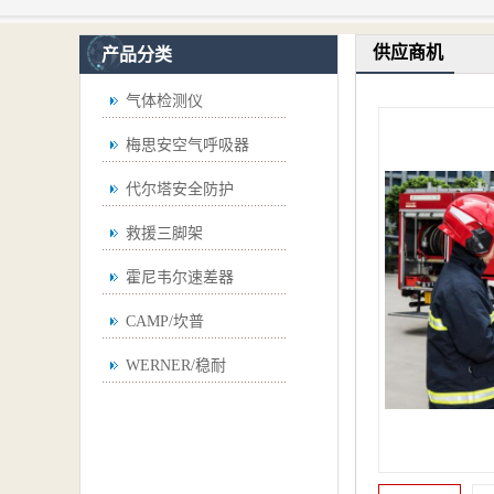
供应商机
产品分类
气体检测仪
梅思安空气呼吸器
代尔塔安全防护
救援三脚架
霍尼韦尔速差器
CAMP/坎普
WERNER/稳耐