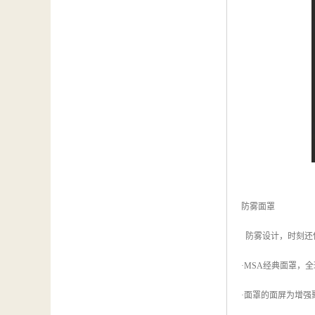
防雾面罩
防雾设计，时刻还
·MSA经典面罩，
·面罩的面屏为增