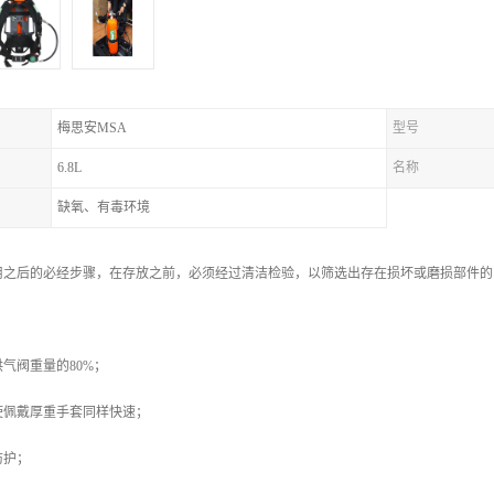
梅思安MSA
型号
6.8L
名称
缺氧、有毒环境
用之后的必经步骤，在存放之前，必须经过清洁检验，以筛选出存在损坏或磨损部件的
气阀重量的80%；
使佩戴厚重手套同样快速；
防护；