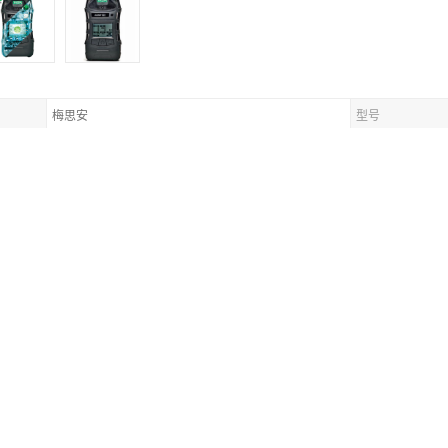
梅思安
型号
泵吸式多气体检测仪
防护等级
一台/箱
包装
来一直致力于工业气体检测、人体防护及安全环保设备的研发、生产、销售及技术支持
供有力的防护。
5X多气体检测仪使用了便携式仪表市场上的技术，从设计上寻求到新的突破，确保天鹰ALT
种气体，多达16种传感器，可同时配置催化燃烧、红外线和电化学传感器；