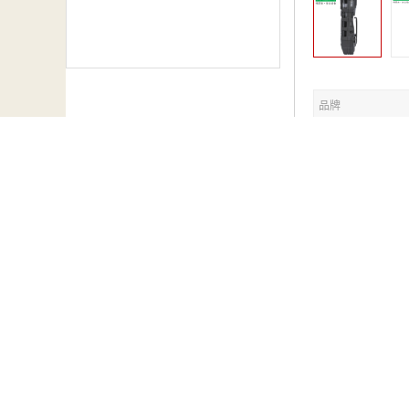
品牌
名称
箱规
北京中创汇安多年
健康、环境保护提
天鹰ALTAIR 
特点和优势
1. 可同时检测六