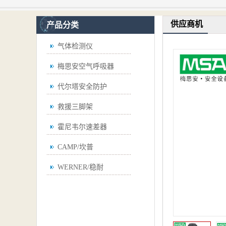
供应商机
产品分类
气体检测仪
梅思安空气呼吸器
代尔塔安全防护
救援三脚架
霍尼韦尔速差器
CAMP/坎普
WERNER/稳耐