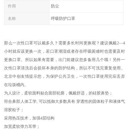
作用
防尘
名称
呼吸防护口罩
那么一次性口罩可以戴多久？需要多长时间更换呢？建议佩戴2—4
小时就应该更换一次，若口罩潮湿或者存在呼吸困难时也需要及时
更换口罩。所以如果有需要，出门前建议您多备用几个哦！另外一
次性口罩清洗后会损坏本身的防护结构，所以不可洗完重复使用。
北京中创友情提示您，为保护公共卫生，一次性口罩使用完应丢弃
在垃圾桶内。
为人设计，柔软面料贴合面部轮廓，佩戴舒适，的硅胶鼻垫；
符合鼻部人体工学, 可以抵御大多数具有 穿透性的固体粒子和液体气
溶胶粒子；
采用热压技术，加强4层结构
加宽柔软弹力耳带；