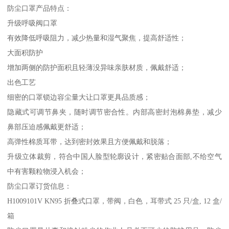
防尘口罩产品特点：
升级呼吸阀口罩
有效降低呼吸阻力，减少热量和湿气聚焦，提高舒适性；
大面积防护
增加两侧的防护面积且轻薄没异味亲肤材质，佩戴舒适；
出色工艺
细密的口罩锁边容尘量大让口罩更具品质感；
隐藏式可调节鼻夹，随时调节密合性。内部高密封泡棉鼻垫，减少
鼻部压迫感佩戴更舒适；
高弹性棉质耳带，达到密封效果且方便佩戴和脱落；
升级立体裁剪，符合中国人脸型轮廓设计，紧密贴合面部,不给空气
中有害颗粒物浸入机会；
防尘口罩订货信息：
H1009101V KN95 折叠式口罩，带阀，白色，耳带式 25 只/盒, 12 盒/
箱