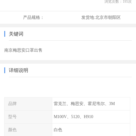
浏览次数：
195
次
产品规格：
发货地:
北京市朝阳区
关键词
南京梅思安口罩出售
详细说明
品牌
雷克兰、梅思安、霍尼韦尔、3M
型号
M100V、5120、H910
颜色
白色