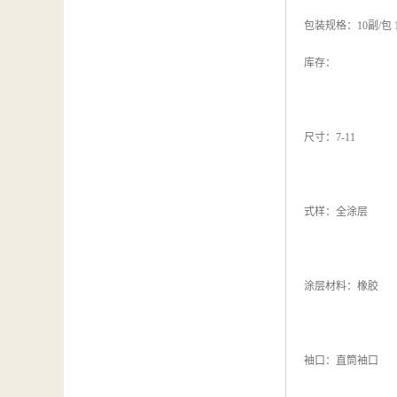
包装规格：10副/包 
库存：
尺寸：7-11
式样：全涂层
涂层材料：橡胶
袖口：直筒袖口