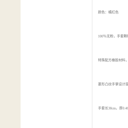
颜色：橘红色
100％无粉，手套
特殊配方橡胶材料，
菱形凸纹手掌设计
手套长38cm，厚0.4