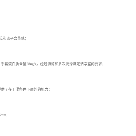
颗粒和离子含量低；
手套蛋白质含量28ug/g，经过沥滤和多次洗涤满足洁净室的要求；
提供了在干湿条件下额外的抓力；
6mm；