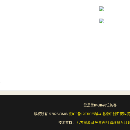
m
您是第
8468690
位访客
版权所有 ©2026-08-08
京ICP备12030025号-4
北京中创汇安科贸
技术支持：
八方资源网
免责声明
管理员入口