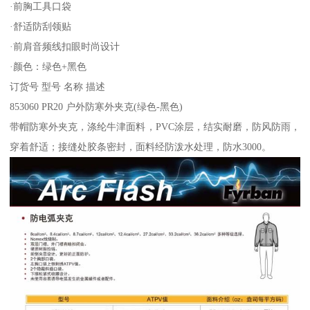
·前胸工具口袋
·舒适防刮领贴
·前肩音频线扣眼时尚设计
·颜色：绿色+黑色
订货号 型号 名称 描述
853060 PR20 户外防寒外夹克(绿色-黑色)
带帽防寒外夹克，涤纶牛津面料，PVC涂层，结实耐磨，防风防雨，
穿着舒适；接缝处胶条密封，面料经防泼水处理，防水3000。