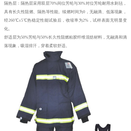
隔热层：隔热层采用双层70%间位芳纶与30%对位芳纶耐用水刺毡，
具有长久性阻燃、隔热等性能。续燃时间为0，无融滴、低落现象，
经260℃±5℃热稳定性能试验后，收缩率为2%，试样表面无明显变
化。
舒适层为50%芳纶与50%长久性阻燃粘胶纤维混纺材料，无融滴和滴
落现象，吸湿排汗，穿着柔软舒适。