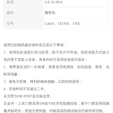
标准
GA 10-2014
颜色
藏青色
型号
LakeA、CEOSX、OSX
使用过的隔热服存放时应注意以下事项：
1、使用后必须进行清洁处理，晾干后方可存放。按原包装方式放入
包内置于货架上存放，有条件的可采用挂放形式保存；
2、每季度应进行一次检查，查看是否有潮湿、铝箔脱落、霉变、虫
蛀等现象；
3、避免与坚硬、锋利的物体接触，以防刮伤损坏；
4、存放时间不宜超过二年。
反光带为3M #9587反光标志带。
五金件：上衣门襟采用10#齿YKK芳纶阻燃拉链，裤子门襟采用阻燃
魔术贴闭合，穿脱方便快捷。经耐高温性能试验后仍保持原功能。