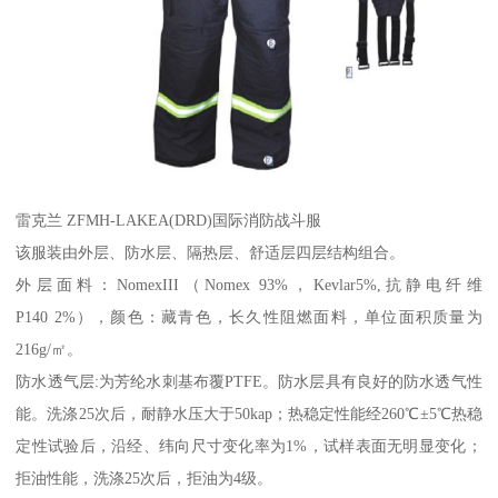
雷克兰 ZFMH-LAKEA(DRD)国际消防战斗服
该服装由外层、防水层、隔热层、舒适层四层结构组合。
外层面料：NomexIII（Nomex 93%，Kevlar5%,抗静电纤维
P140 2%），颜色：藏青色，长久性阻燃面料，单位面积质量为
216g/㎡。
防水透气层:为芳纶水刺基布覆PTFE。防水层具有良好的防水透气性
能。洗涤25次后，耐静水压大于50kap；热稳定性能经260℃±5℃热稳
定性试验后，沿经、纬向尺寸变化率为1%，试样表面无明显变化；
拒油性能，洗涤25次后，拒油为4级。