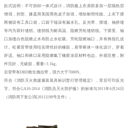
款式说明：不可拆卸一体式设计，消防服上衣肩部多加一层隔热层
增强，肘部、膝盖用美国黑色皮子加强，增加耐用性能。上衣下摆
两侧设有工具口袋，口袋下端设有漏水孔。反光带、摆缝、袖拼缝
等均为双针缝纫。缝纫线为耐高温、阻燃芳纶缝纫线。下摆里、袖
口加缝白色阻燃止水布防止水虹吸。芳纶阻燃袖口，并有拇指孔设
计。松紧背带使用结实弹性好的橡筋，肩带裤体一体化设计。穿着
舒适。袖口和裤口采用阻燃氯丁橡胶涂层材料包边。外观完整，附
件完好，无破损，重量<3.1kg。
后背带有DRD救生拽拉带，强力大于7000N。
符合《消防灭火救援服装装具标识暂行管理规定》，背后可印反光
字。符合GA10-2014《消防员灭火防护服》的标准与2011年6月24日
（消防局下发公消[2011]198号文件）。