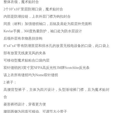
整体衣领，魔术贴封合
2个10"x10"里层防潮口袋，魔术贴封合
内部是防潮拉链，上衣外层门襟为钩扣封合
同质（材料）加强缝纫袖口，后轭及肩处为双层外壳面料
Kevlar手腕，360度热量防护，袖口处为防水层设计
后领外层有衣物悬挂挂钩
8"x4"x4"带有防潮里层和排水孔的放置无线电设备的口袋，此口袋上
部有放置无线麦克风的夹条
可移动型魔术贴粘合口袋内层
双针缝纫的3英寸宽NFPA高反光性3M牌Scotchlite反光条
该上衣所有缝纫均为Nome双针缝纫
2.裤子：
高腰背型裤子，主体为四片设计，头型渐缩裤门襟，且为魔术贴封
合
菱形裤裆设计，穿着更方便
腰部两侧为同质可移动、可调节大小带子