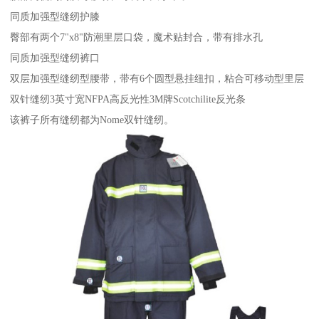
同质加强型缝纫护膝
臀部有两个7"x8"防潮里层口袋，魔术贴封合，带有排水孔
同质加强型缝纫裤口
双层加强型缝纫型腰带，带有6个圆型悬挂纽扣，粘合可移动型里层
双针缝纫3英寸宽NFPA高反光性3M牌Scotchilite反光条
该裤子所有缝纫都为Nome双针缝纫。