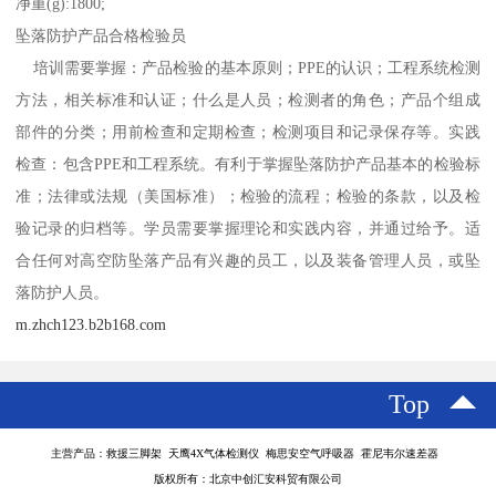
净重(g):1800;
坠落防护产品合格检验员
培训需要掌握：产品检验的基本原则；PPE的认识；工程系统检测
方法，相关标准和认证；什么是人员；检测者的角色；产品个组成
部件的分类；用前检查和定期检查；检测项目和记录保存等。实践
检查：包含PPE和工程系统。有利于掌握坠落防护产品基本的检验标
准；法律或法规（美国标准）；检验的流程；检验的条款，以及检
验记录的归档等。学员需要掌握理论和实践内容，并通过给予。适
合任何对高空防坠落产品有兴趣的员工，以及装备管理人员，或坠
落防护人员。
m.zhch123.b2b168.com
Top
主营产品：救援三脚架 天鹰4X气体检测仪 梅思安空气呼吸器 霍尼韦尔速差器
版权所有：北京中创汇安科贸有限公司