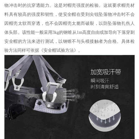
物冲击时的抗穿透能力。这是对帽壳强度的检验。这就要求帽壳材
料具有较高的强度和韧性，使安全帽在受到尖锐坠落物冲击时不会
因帽壳太软而穿透，也不会因帽壳太脆而破裂，以防坠落物扎伤人
体头部。该性能一般采用3kg的钢锥从1m高度自由或加导向下落穿刺
安全帽的方法来进行测试，以钢锥不与头模接触者为合格。具体检
验方法同样可依据《安全帽试验方法》。