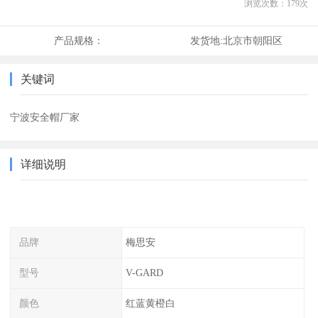
浏览次数：
179
次
产品规格：
发货地:
北京市朝阳区
关键词
宁波安全帽厂家
详细说明
品牌
梅思安
型号
V-GARD
颜色
红蓝黄橙白