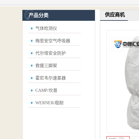
供应商机
产品分类
气体检测仪
梅思安空气呼吸器
代尔塔安全防护
救援三脚架
霍尼韦尔速差器
CAMP/坎普
WERNER/稳耐