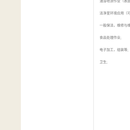
油漆喷涂作业（表层
洁净室环境应用（可
一般保洁，维修与维
食品处理作业;
电子加工，组装等;
卫生;