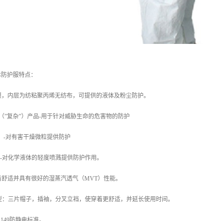
连体防护服特点：
膜，内层为纺粘聚丙烯无纺布，可提供的液体及粉尘防护。
|类（”复杂”）产品-用于针对威胁生命的危害物的防护
82-1）-对有害干燥微粒提供防护
3034）-对化学液体的轻度喷溅提供防护作用。
着舒适并具有很好的湿蒸汽透气（MVT）性能。
uperb”版型：三片帽子，插袖，分叉立裆，使穿着更舒适，并延长使用时间。
149防静电标准。