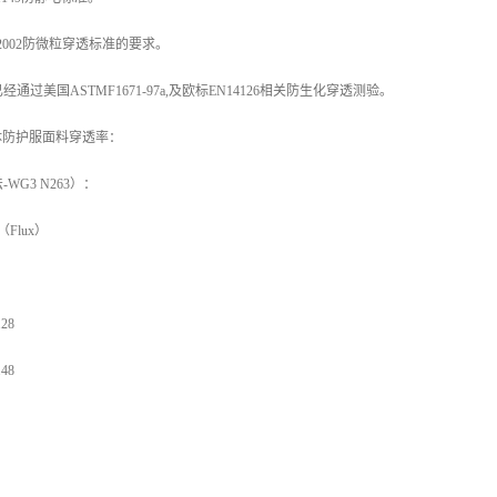
2:2002防微粒穿透标准的要求。
通过美国ASTMF1671-97a,及欧标EN14126相关防生化穿透测验。
连体防护服面料穿透率：
WG3 N263）：
Flux）
28
.48