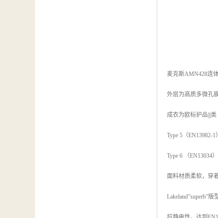
麦克斯AMN428
外层为高质多微孔
成衣为欧标护品||
Type 5（EN139
Type 6 （EN1
面料材质柔软，穿
Lakeland”s
抗静电性。达到EN1