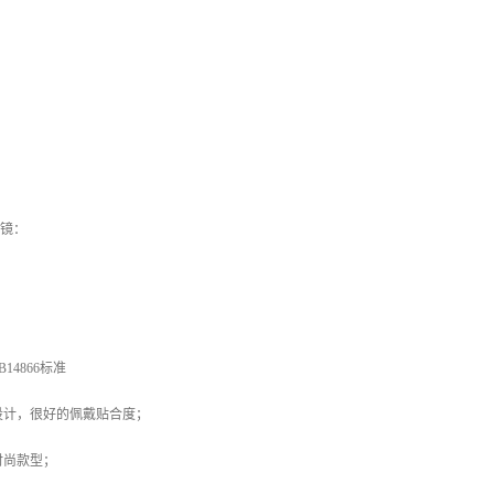
眼镜：
B14866标准
设计，很好的佩戴贴合度；
时尚款型；