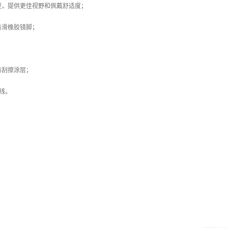
型，提供更佳视野和佩戴舒适度；
防滑橡胶镜脚；
防刮擦涂层；
外线。