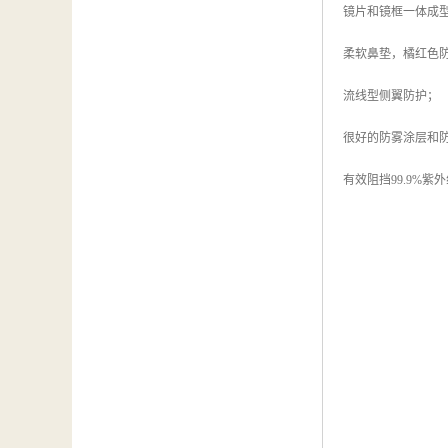
镜片和镜框一体成
柔软鼻垫，橘红色
流线型侧翼防护；
很好的防雾涂层和
有效阻挡99.9%紫