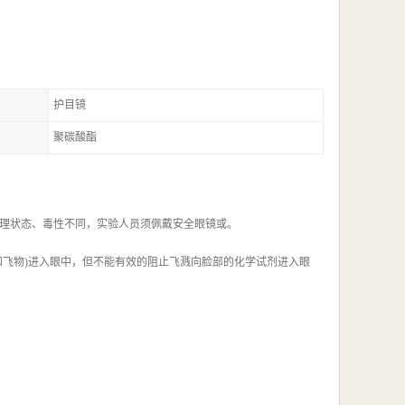
护目镜
聚碳酸酯
理状态、毒性不同，实验人员须佩戴安全眼镜或。
和飞物)进入眼中，但不能有效的阻止飞溅向脸部的化学试剂进入眼