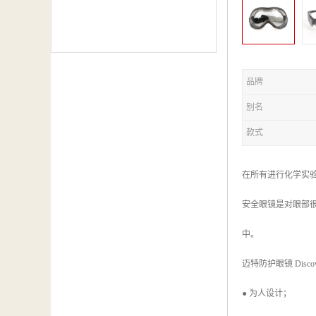
品牌
别名
款式
在所有进行化学实
安全眼镜是对眼部
中。
迈特防护眼镜 Discov
● 为人设计；