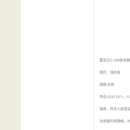
雷克兰G1200安全
镜片：浅灰色
镜框:灰色
符合ANSI Z87+，G
轻质，符合人脸型
灰色镜片和镜框，