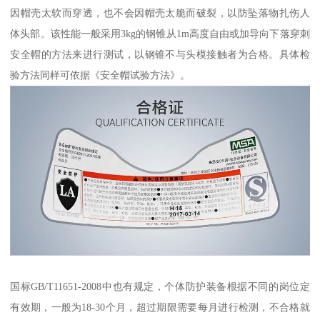
因帽壳太软而穿透，也不会因帽壳太脆而破裂，以防坠落物扎伤人
体头部。该性能一般采用3kg的钢锥从1m高度自由或加导向下落穿刺
安全帽的方法来进行测试，以钢锥不与头模接触者为合格。具体检
验方法同样可依据《安全帽试验方法》。
国标GB/T11651-2008中也有规定，个体防护装备根据不同的岗位定
有效期，一般为18-30个月，超过期限需要每月进行检测，不合格就