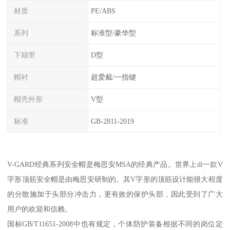
材质
PE/ABS
系列
标准型/豪华型
下颏带
D型
帽衬
超爱戴/一指键
帽壳外形
V型
标准
GB-2811-2019
V-GARD经典系列安全帽是梅思安MSA的经典产品。世界上di一款V
字形顶筋安全帽是由梅思安研制的。其V字形的顶筋设计能很大程度
的分散施加于头部分冲击力，更有效的保护头部，因此受到了广大
用户的欢迎和信赖。
国标GB/T11651-2008中也有规定，个体防护装备根据不同的岗位定