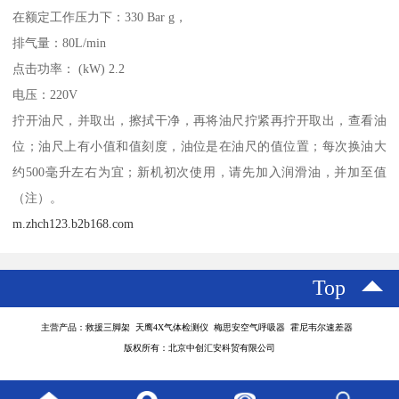
在额定工作压力下：330 Bar g，
排气量：80L/min
点击功率： (kW) 2.2
电压：220V
拧开油尺，并取出，擦拭干净，再将油尺拧紧再拧开取出，查看油
位；油尺上有小值和值刻度，油位是在油尺的值位置；每次换油大
约500毫升左右为宜；新机初次使用，请先加入润滑油，并加至值
（注）。
m.zhch123.b2b168.com
Top
主营产品：救援三脚架 天鹰4X气体检测仪 梅思安空气呼吸器 霍尼韦尔速差器
版权所有：北京中创汇安科贸有限公司