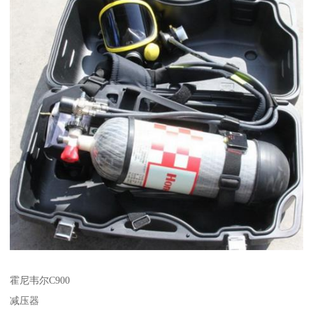
霍尼韦尔C900
减压器