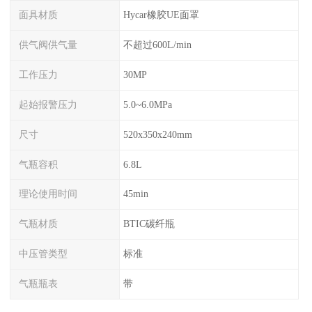
面具材质
Hycar橡胶UE面罩
供气阀供气量
不超过600L/min
工作压力
30MP
起始报警压力
5.0~6.0MPa
尺寸
520x350x240mm
气瓶容积
6.8L
理论使用时间
45min
气瓶材质
BTIC碳纤瓶
中压管类型
标准
气瓶瓶表
带