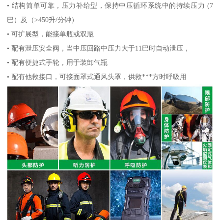
• 结构简单可靠，压力补给型，保持中压循环系统中的持续压力 (7
巴）及（>450升/分钟）
• 可扩展型，能接单瓶或双瓶
• 配有泄压安全阀，当中压回路中压力大于11巴时自动泄压，
• 配有便捷式手轮，用于装卸气瓶
• 配有他救接口，可接面罩式通风头罩，供救***方时呼吸用