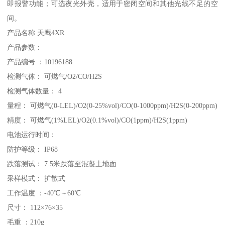
即报警功能；可选夜光外壳，适用于密闭空间和其他光线不足的空
间。
产品名称 天鹰4XR
产品参数：
产品编号 ：10196188
检测气体： 可燃气/O2/CO/H2S
检测气体数量： 4
量程： 可燃气(0-LEL)/O2(0-25%vol)/CO(0-1000ppm)/H2S(0-200ppm)
精度： 可燃气(1%LEL)/O2(0.1%vol)/CO(1ppm)/H2S(1ppm)
电池运行时间：
防护等级： IP68
跌落测试： 7.5米跌落至混凝土地面
采样模式： 扩散式
工作温度 ：-40℃～60℃
尺寸： 112×76×35
毛重 ：210g