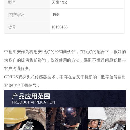
型号
天鹰4XR
防护等级
IP68
货号
10196188
中创汇安作为梅思安很好的经销商伙伴，在很好的配合下，很好的
为客户的提供售前咨询，仪器使用的方法，遇到不懂得问题积极与
客户沟通解决。
CO/H2S双探头式传感器技术，不存在交叉干扰影响；数字信号输出
避免电池干扰信号；