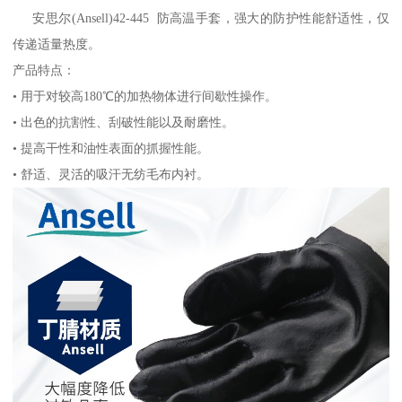
安思尔(Ansell)42-445 防高温手套，强大的防护性能舒适性，仅
传递适量热度。
产品特点：
• 用于对较高180℃的加热物体进行间歇性操作。
• 出色的抗割性、刮破性能以及耐磨性。
• 提高干性和油性表面的抓握性能。
• 舒适、灵活的吸汗无纺毛布内衬。