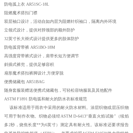
防电弧上衣 AR51SC-18L
阻燃魔术搭扣门襟
双层袖口设计，活动自如内层为阻燃针织袖口，隔离内外环境
立领式设计，提供对脖颈部的额外防护
32英寸长大褂式设计提供更多的肢体防护
防电弧背带裤 AR51BO-18M
高强度背带裤式设计，肩带长短方便调节
斜插式裤兜，提供足够容积
扇形魔术搭扣裤脚设计,方便穿脱
便携储藏包 AR51BAG
随身套服装赠送便携式储藏包，可轻松容纳服装及其他配件
ASTM F1891 防电弧和耐火的防水衣标准规范
该标准适用于雨衣中采用的耐火防水材料。涂层织物或层压织物
可用于制作衣物。织物必须经ASTM D-6413“垂直火焰试验”（续焰
多2秒，烧焦长度**为6英寸）测定具有耐火性。该标准还要求报告