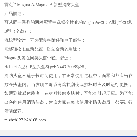
雷克兰Magma A/Magma B 新型消防头盔
产品描述：
可从同一系列的两种配置中选择个性化的Magma头盔：A型(半盔)和
B型（全盔）；
流线型设计，可选配多种附件和电子部件；
能够轻松地重新配置，以适合新的用途；
Magma头盔在同类头盔中轻、舒适；
Helmet A型和B型头盔符合EN443:2008标准。
消防头盔不适于长时间使用，在正常使用过程中，面罩和都应当存
放在头盔内。当发现面屏或有磨损刮伤或损坏时应及时进行更换，
如遇到敏感体质者，在材料接触皮肤时，可能会引起反应。为了能
出色的使用消防头盔，建议大家在每次使用消防头盔后，都要进行
清洁保养。
m.zhch123.b2b168.com