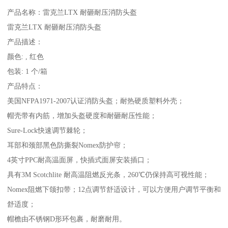
产品名称：雷克兰LTX 耐砸耐压消防头盔
雷克兰LTX 耐砸耐压消防头盔
产品描述：
颜色: , 红色
包装: 1 个/箱
产品特点：
美国NFPA1971-2007认证消防头盔；耐热硬质塑料外壳；
帽壳带有内筋，增加头盔硬度和耐砸耐压性能；
Sure-Lock快速调节棘轮；
耳部和颈部黑色防撕裂Nomex防护帘；
4英寸PPC耐高温面屏，快插式面屏安装插口；
具有3M Scotchlite 耐高温阻燃反光条，260℃仍保持高可视性能；
Nomex阻燃下颌扣带；12点调节舒适设计，可以方便用户调节平衡和
舒适度；
帽檐由不锈钢D形环包裹，耐磨耐用。