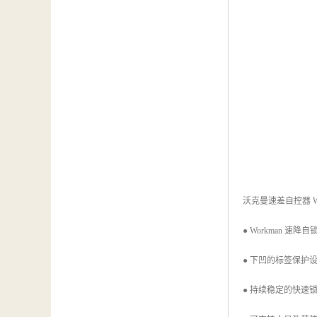
沃克曼速差自控器 Wor
● Workman 速
● 下凹的标签保护
● 持续稳定的快速