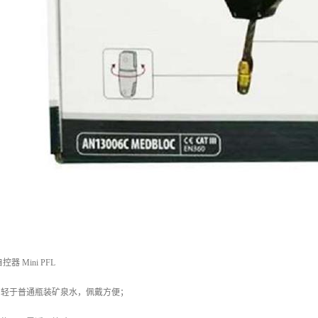
器 Mini PFL
 克，轻于普通瓶装矿泉水，佩戴方便；