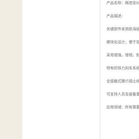
产品名称：梅思安MSA 
产品描述：
关键部件采用航海级
模块化设计，便于
采用增强，增韧，
特有的恒力刹车系
全接触式棘爪锁止
可支持人员及装备重量
应用领域：所有需