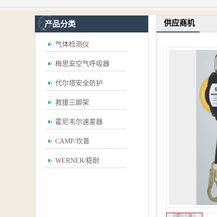
供应商机
产品分类
气体检测仪
梅思安空气呼吸器
代尔塔安全防护
救援三脚架
霍尼韦尔速差器
CAMP/坎普
WERNER/稳耐