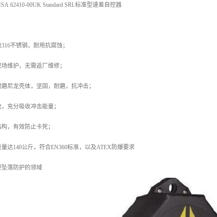
62410-00UK Standard SRL标准型速差自控器
316不锈钢，耐用抗腐蚀；
现场维护，无需返厂维修；
耐磨尼龙壳体，坚固，耐磨，抗冲击；
统，充分吸收冲击能量；
结构，有效防止卡死；
达140公斤，符合EN360标准，以及ATEX防爆要求
要坠落防护的领域