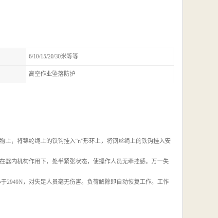
6/10/15/20/30米等等
高空作业坠落防护
上，将锦纶绳上的铁钩挂入“n”形环上，将钢丝绳上的铁钩挂入安
在器内机构作用下，处半紧张状态，使操作人员无牵挂感。万一失
于2949N，对失足人员毫无伤害。负荷解除即自动恢复工作。工作