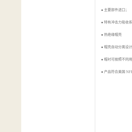
● 主要部件进口；
● 特有冲击力吸收
● 热绝缘帽壳
● 帽壳自动分离
● 帽衬可按照不同
● 产品符合美国 NFPA