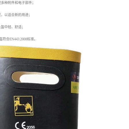
配多种附件和电子部件；
置，以适合新的用途；
类头盔中轻、舒适；
头盔符合EN443:2008标准。