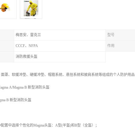
梅思安、雷克兰
型号
CCCF、NFPA
作用
消防救援头盔
、面罩、软缓冲垫、硬缓冲垫、帽箍系统、悬挂系统和披肩系统等组成的个人防护用品
ma A/Magma B 新型消防头盔
agma B 新型消防头盔
配置中选择个性化的Magma头盔：A型(半盔)和B型（全盔）；