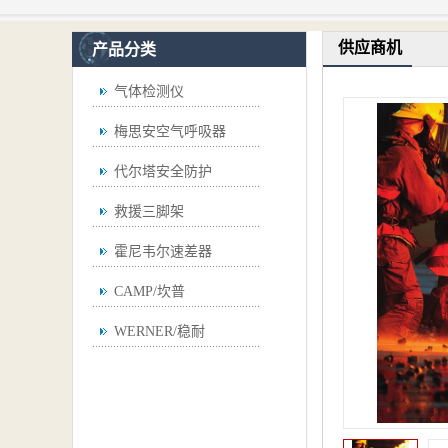
供应商机
产品分类
气体检测仪
梅思安空气呼吸器
代尔塔安全防护
救援三脚架
霍尼韦尔速差器
CAMP/坎普
WERNER/稳耐