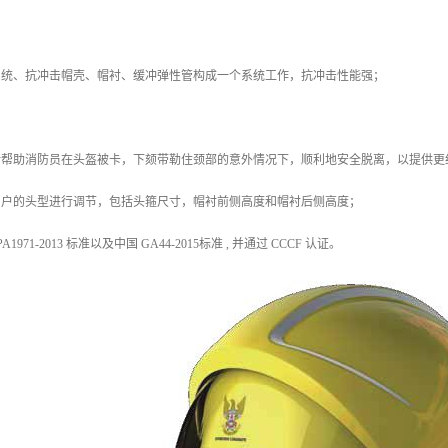
系统、抗冲击帽壳、帽衬、缓冲弹性管构成一个系统工作，抗冲击性能强；
设计帮助消防员在头盔被卡，下颏带勒住颈部的意外情况下，顺利地安全脱离，以提供更
用户的头型进行调节，包括头箍尺寸，帽衬前侧高度和帽衬后侧高度；
1971-2013 标准以及中国 GA44-2015标准 , 并通过 CCCF 认证。