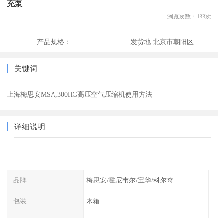
充泵
浏览次数：
133
次
产品规格：
发货地:
北京市朝阳区
关键词
上海梅思安MSA,300HG高压空气压缩机使用方法
详细说明
品牌
梅思安/霍尼韦尔/宝华/科尔奇
包装
木箱