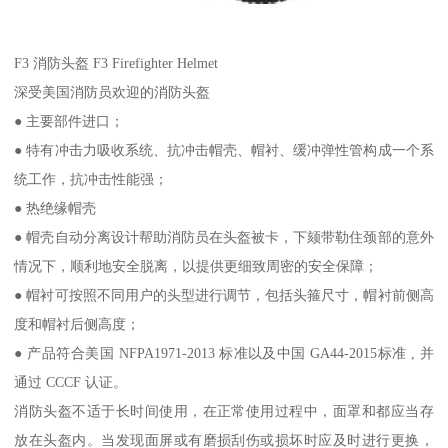
F3 消防头盔 F3 Firefighter Helmet
深受美国消防员欢迎的消防头盔
● 主要部件进口；
● 特有冲击力吸收系统、抗冲击帽壳、帽衬、缓冲弹性管构成一个系
统工作，抗冲击性能强；
● 热绝缘帽壳
● 帽壳自动分离设计帮助消防员在头盔被卡，下颏带勒住颈部的意外
情况下，顺利地安全脱离，以提供更细致周密的安全保障；
● 帽衬可按照不同用户的头型进行调节，包括头箍尺寸，帽衬前侧高
度和帽衬后侧高度；
● 产品符合美国 NFPA1971-2013 标准以及中国 GA44-2015标准 , 并
通过 CCCF 认证。
消防头盔不适于长时间使用，在正常使用过程中，面罩和都应当存
放在头盔内。当发现面屏或有磨损刮伤或损坏时应及时进行更换，