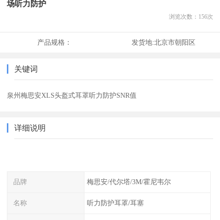
场听力防护
浏览次数：
156
次
产品规格：
发货地:
北京市朝阳区
关键词
泉州梅思安XLS头盔式耳罩听力防护SNR值
详细说明
品牌
梅思安/代尔塔/3M/霍尼韦尔
名称
听力防护耳罩/耳塞