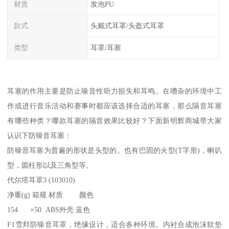
材质
发泡PU
款式
头戴式耳罩/头盔式耳罩
类型
耳罩/耳塞
耳塞的作用主要是防止噪音性听力损失和耳鸣。在嘈杂的环境中工
作或进行音乐活动和赛事时都应该选择合适的耳塞，那么隔音耳塞
有哪些种类？哪款耳塞的隔音效果比较好？下面新明辉商城带大家
认识下防噪音耳塞：
防噪音耳塞为普遍的形状是头型的。也有巴固的火型(T字形)，喇叭
型，圆柱形以及三角型等。
代尔塔耳罩3 (103010)
净重(g) 箱规 材质 颜色
154 ×50 ABS外壳 蓝色
F1雪邦防噪音耳罩，绝缘设计，适合各种环境。内衬合成泡沫软垫