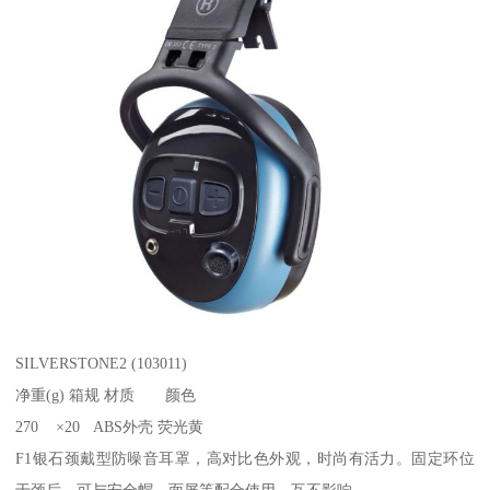
SILVERSTONE2 (103011)
净重(g) 箱规 材质 颜色
270 ×20 ABS外壳 荧光黄
F1银石颈戴型防噪音耳罩，高对比色外观，时尚有活力。固定环位
于颈后，可与安全帽、面屏等配合使用，互不影响。