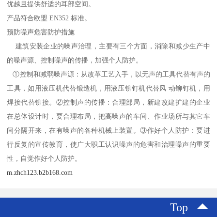
优越且提供舒适的耳部空间。
产品符合欧盟 EN352 标准。
预防噪声危害防护措施
建筑安装企业的噪声治理，主要有三个方面，消除和减少生产中
的噪声源、控制噪声的传播，加强个人防护。
①控制和减弱噪声源：从改革工艺入手，以无声的工具代替有声的
工具，如用液压机代替锻造机，用液压铆钉机代替风 动铆钉机，用
焊接代替铆接。②控制声的传播：合理部局，新建改建扩建的企业
在总体设计时，要合理布局，把高噪声的车间、作业场所与其它车
间分隔开来，在有噪声的各种机械上装置。③作好个人防护：要进
行反复的宣传教育，使广大职工认识噪声的危害和治理噪声的重要
性，自觉作好个人防护。
m.zhch123.b2b168.com
Top