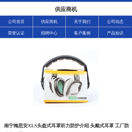
供应商机
公司首页
供应商机
关于我们
公司动态
荣誉认证
招聘中心
客户案例
产品知识
南宁梅思安XLS头盔式耳罩听力防护介绍 头戴式耳罩 工厂防